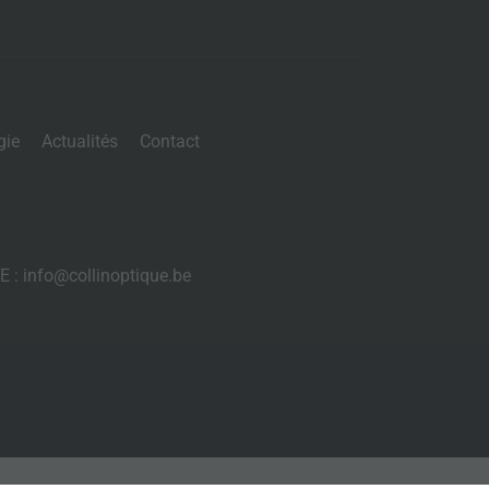
gie
Actualités
Contact
 E : info@collinoptique.be