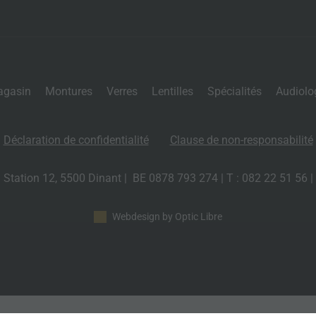
agasin
Montures
Verres
Lentilles
Spécialités
Audiolo
Déclaration de confidentialité
Clause de non-responsabilité
a Station 12, 5500 Dinant | BE 0878 793 274 | T : 082 22 51 56 |
Webdesign by Optic Libre