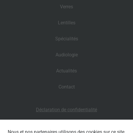
Verres
Lentilles
Spécialités
Audiologie
Actualités
Contact
Déclaration de confidentialité
Clause de non-responsabilité
Nous et nos partenaires utilisons des cookies sur ce site.