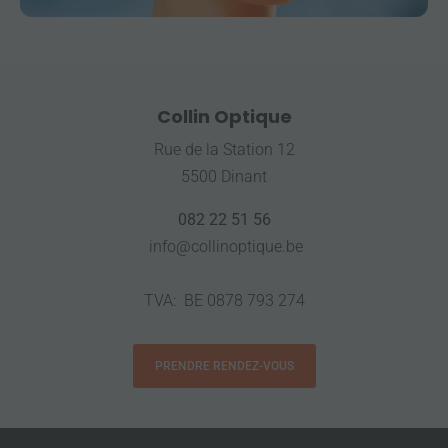
Margaux séduit par ses montures élégantes et
pleines de vie, imaginées pour celles qui aiment
se démarquer avec subtilité. À découvrir dès
maintenant chez Collin Optique. 😊
Collin Optique
Rue de la Station 12
5500 Dinant
082 22 51 56
info@collinoptique.be
TVA: BE 0878 793 274
PRENDRE RENDEZ-VOUS