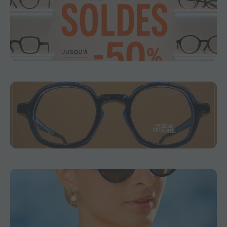
2
0
Le Mur des Soldes fait son grand retour ! 😎 Tout
au long du mois de juillet, profitez de jusqu'à
-50% sur une sélection de montures optiques et
solaires. À très bientôt chez Collin Optique ! 👓
2
0
Frederic Beausoleil propose des créations qu’on
ne voit pas partout 😊 Des modèles qui ont du
style sans jamais en faire trop ✨ À découvrir
chez Collin Optique 👓
1
0
De la créativité, de la couleur et beaucoup de
féminité. 🌸 Depuis ses débuts, Clémence &