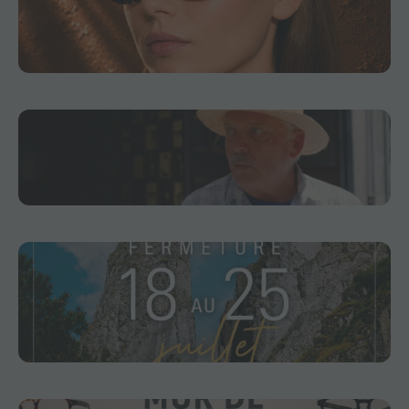
Il y a des marques qui plaisent au premier essai.
✨ Isabel Marant en fait souvent partie. Une belle
combinaison entre simplicité, élégance et
personnalité. 🕶️
31
1
🎬 Silence, ça tourne… Action ! Bon visionnage !
😁
1
0
Nous serons fermés du 18 au 25 juillet. ☀️ On se
retrouve dès le mardi 28 juillet, en pleine forme
et toujours heureux de vous accueillir. Bel été à
tous ! 😊